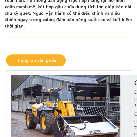
toàn hơn. Hệ thống dẫn động trực tiếp mang lại mô-men
xoắn mạnh mẽ, kết hợp gầu chứa dung tích lớn giúp kéo dài
chu kỳ quét. Người vận hành có thể điều chỉnh và điều
khiển ngay trong cabin, đảm bảo năng suất cao và tiết kiệm
thời gian.
Thông tin sản phẩm
Đ
g
s
C
g
t
n