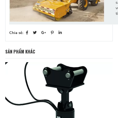
s
v
t
Chia sẻ:
SẢN PHẨM KHÁC