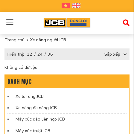
Trang chủ
Xe nâng người JCB
Hiển thị:
12
/
24
/
36
Sắp xếp
Không có dữ liệu
DANH MỤC
Xe lu rung JCB
Xe nâng đa năng JCB
Máy xúc đào liên hợp JCB
Máy xúc trượt JCB