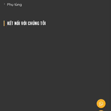
Phụ tùng
KẾT NỐI VỚI CHÚNG TÔI
W