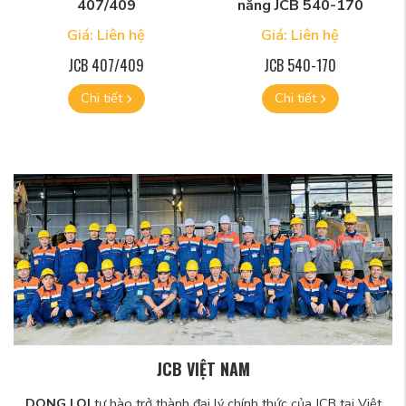
407/409
năng JCB 540-170
Giá: Liên hệ
Giá: Liên hệ
JCB 407/409
JCB 540-170
Chi tiết
Chi tiết
JCB VIỆT NAM
DONG LOI
tự hào trở thành đại lý chính thức của JCB tại Việt