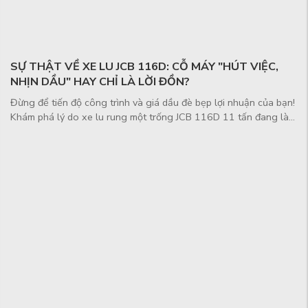
SỰ THẬT VỀ XE LU JCB 116D: CỖ MÁY "HÚT VIỆC,
NHỊN DẦU" HAY CHỈ LÀ LỜI ĐỒN?
Đừng để tiến độ công trình và giá dầu đè bẹp lợi nhuận của bạn!
Khám phá lý do xe lu rung một trống JCB 116D 11 tấn đang là
"vũ ...