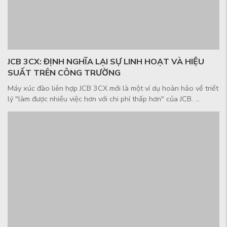
JCB 3CX: ĐỊNH NGHĨA LẠI SỰ LINH HOẠT VÀ HIỆU
SUẤT TRÊN CÔNG TRƯỜNG
Máy xúc đào liên hợp JCB 3CX mới là một ví dụ hoàn hảo về triết
lý "làm được nhiều việc hơn với chi phí thấp hơn" của JCB. ...