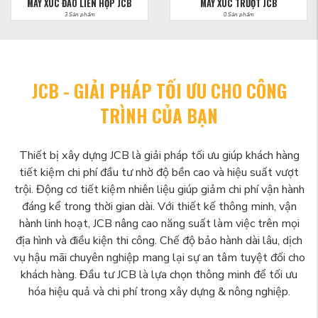
MÁY XÚC ĐÀO LIÊN HỢP JCB
MÁY XÚC TRƯỢT JCB
3 Sản phẩm
0 Sản phẩm
JCB - GIẢI PHÁP TỐI ƯU CHO CÔNG
TRÌNH CỦA BẠN
Thiết bị xây dựng JCB là giải pháp tối ưu giúp khách hàng
tiết kiệm chi phí đầu tư nhờ độ bền cao và hiệu suất vượt
trội. Động cơ tiết kiệm nhiên liệu giúp giảm chi phí vận hành
đáng kể trong thời gian dài. Với thiết kế thông minh, vận
hành linh hoạt, JCB nâng cao năng suất làm việc trên mọi
địa hình và điều kiện thi công. Chế độ bảo hành dài lâu, dịch
vụ hậu mãi chuyên nghiệp mang lại sự an tâm tuyệt đối cho
khách hàng. Đầu tư JCB là lựa chọn thông minh để tối ưu
hóa hiệu quả và chi phí trong xây dựng & nông nghiệp.